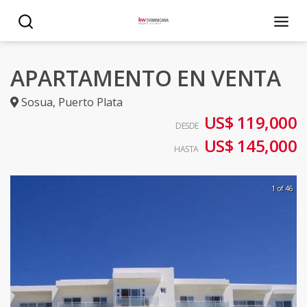
APARTAMENTO EN VENTA
Sosua
,
Puerto Plata
US$ 119,000
DESDE
US$ 145,000
HASTA
1 of 46