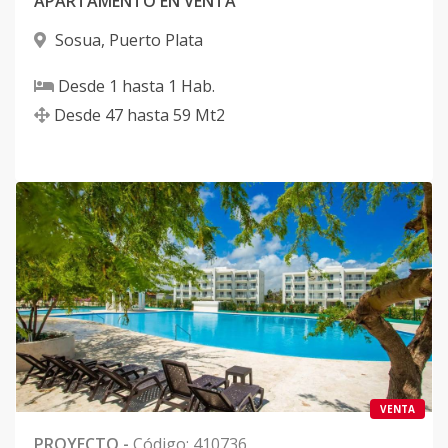
APARTAMENTO EN VENTA
Sosua
,
Puerto Plata
Desde
1
hasta
1
Hab.
Desde
47
hasta
59
Mt2
VENTA
PROYECTO
-
Código
:
410736