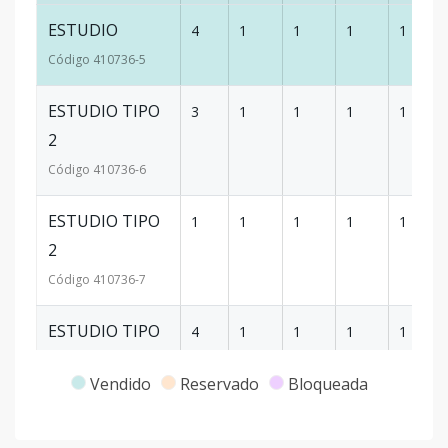
ESTUDIO
4
1
1
1
1
Código
410736
-5
ESTUDIO TIPO
3
1
1
1
1
2
Código
410736
-6
ESTUDIO TIPO
1
1
1
1
1
2
Código
410736
-7
ESTUDIO TIPO
4
1
1
1
1
2
Vendido
Reservado
Bloqueada
Código
410736
-8
APARTAMENTO
3
1
1
1
1