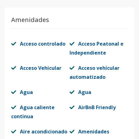
Código
410736
-9
Amenidades
APARTAMENTO
1
1
1
1
1
Código
410736
-10
Acceso controlado
Acceso Peatonal e
Unidad-11
-
-
-
-
-
Independiente
Código
410736
-11
Acceso Vehicular
Acceso vehícular
ESTUDIO
2
1
1
1
1
automatizado
Código
410736
-1
Agua
Agua
Agua caliente
AirBnB Friendly
continua
Aire acondicionado
Amenidades