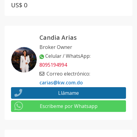
US$ 0
Candia Arias
Broker Owner
Celular / WhatsApp
:
8095194994
Correo electrónico
:
carias@kw.com.do
Llámame
Escribeme por Whatsapp