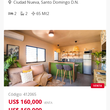
Ciudad Nueva
,
Santo Domingo D.N.
2
2
65
Mt2
VENTA
Código
:
412065
US$ 160,000
VENTA
US$ 169,000