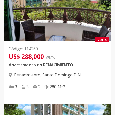
VENTA
Código
:
114260
US$ 288,000
VENTA
Apartamento en RENACIMIENTO
Renacimiento
,
Santo Domingo D.N.
3
3
2
280
Mt2