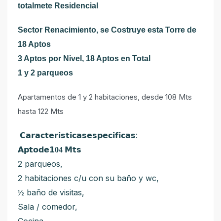
totalmete Residencial
Sector Renacimiento, se Costruye esta Torre de
18 Aptos
3 Aptos por Nivel, 18 Aptos en Total
1 y 2 parqueos
Apartamentos de 1 y 2 habitaciones, desde 108 Mts
hasta 122 Mts
:
𝗖𝗮𝗿𝗮𝗰𝘁𝗲𝗿𝗶𝘀𝘁𝗶𝗰𝗮𝘀𝗲𝘀𝗽𝗲𝗰𝗶𝗳𝗶𝗰𝗮𝘀
𝗔𝗽𝘁𝗼𝗱𝗲
𝟭04
𝗠𝘁𝘀
2 parqueos,
2 habitaciones c/u con su baño y wc,
½ baño de visitas,
Sala / comedor,