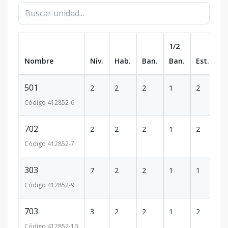
1/2
Nombre
Niv.
Hab.
Ban.
Ban.
Est.
m
501
2
2
2
1
2
1
Código
412852
-6
702
2
2
2
1
2
1
Código
412852
-7
303
7
2
2
1
1
1
Código
412852
-9
703
3
2
2
1
2
1
Código
412852
-10