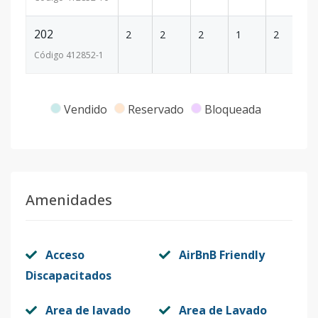
202
2
2
2
1
2
1
Código
412852
-1
Vendido
Reservado
Bloqueada
Amenidades
Acceso
AirBnB Friendly
Discapacitados
Area de lavado
Area de Lavado