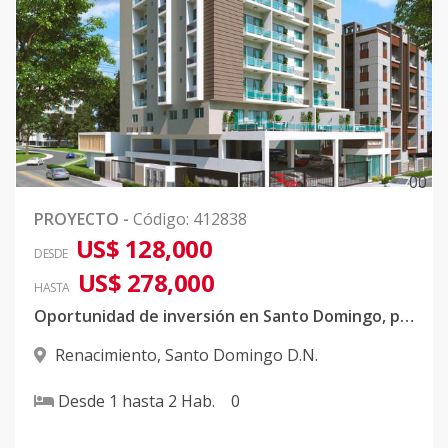
0
0
PROYECTO
-
Código
:
412838
US$ 128,000
DESDE
US$ 278,000
HASTA
Oportunidad de inversión en Santo Domingo, proyecto de apartamentos en construcción
Renacimiento
,
Santo Domingo D.N.
Desde
1
hasta
2
Hab.
0