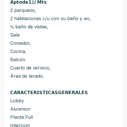
𝗔𝗽𝘁𝗼𝗱𝗲
𝟭22 𝗠
𝘁𝘀
2 parqueos,
2 habitaciones c/u con su baño y wc,
½ baño de visitas,
Sala
Comedor,
Cocina,
Balcón
Cuarto de servicio,
Área de lavado.
𝗖𝗔𝗥𝗔𝗖𝗧𝗘𝗥𝗜𝗦𝗧𝗜𝗖𝗔𝗦𝗚𝗘𝗡𝗘𝗥𝗔𝗟𝗘𝗦
Lobby
Ascensor
Planta Full
Intercom