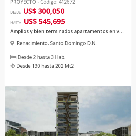
PROYECTO
-
Código
:
412672
US$ 300,050
DESDE
US$ 545,695
HASTA
Amplios y bien terminados apartamentos en venta en Renacimiento, 2 y 3 habitaciones, con gimnasio ,área social, área para niños y mucho más
Renacimiento
,
Santo Domingo D.N.
Desde
2
hasta
3
Hab.
Desde
130
hasta
202
Mt2