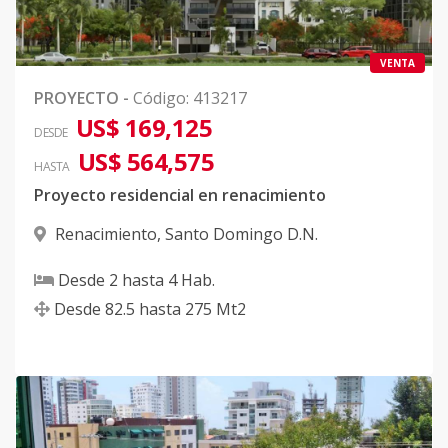
VENTA
PROYECTO
-
Código
:
413217
US$ 169,125
DESDE
US$ 564,575
HASTA
Proyecto residencial en renacimiento
Renacimiento
,
Santo Domingo D.N.
Desde
2
hasta
4
Hab.
Desde
82.5
hasta
275
Mt2