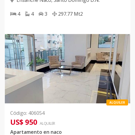
Ensanche Naco
,
Santo Domingo D.N.
4
4
3
297.77
Mt2
ALQUILER
Código
:
406054
US$ 950
ALQUILER
Apartamento en naco