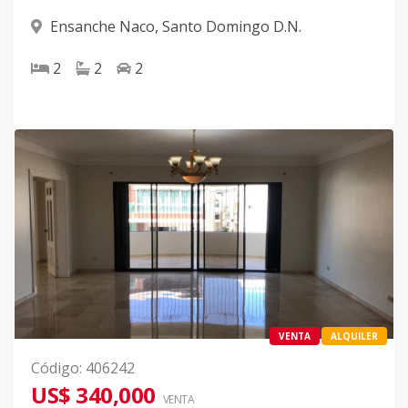
Ensanche Naco
,
Santo Domingo D.N.
2
2
2
VENTA
ALQUILER
Código
:
406242
US$ 340,000
VENTA