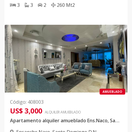
3
3
2
260
Mt2
AMUEBLADO
Código
:
408003
US$ 3,000
ALQUILER
AMUEBLADO
Apartamento alquiler amueblado Ens.Naco, Santo Domingo