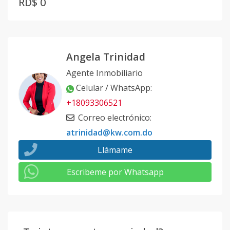
RD$ 0
Angela Trinidad
Agente Inmobiliario
Celular / WhatsApp
:
+18093306521
Correo electrónico
:
atrinidad@kw.com.do
Llámame
Escribeme por Whatsapp