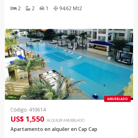
2
2
1
94.62
Mt2
AMUEBLADO
Código
:
410614
US$ 1,550
ALQUILER
AMUEBLADO
Apartamento en alquiler en Cap Cap