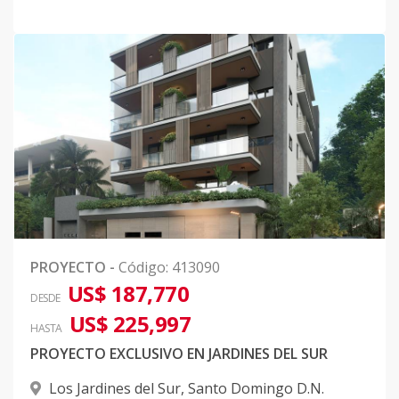
PROYECTO
-
Código
:
413090
US$ 187,770
DESDE
US$ 225,997
HASTA
PROYECTO EXCLUSIVO EN JARDINES DEL SUR
Los Jardines del Sur
,
Santo Domingo D.N.