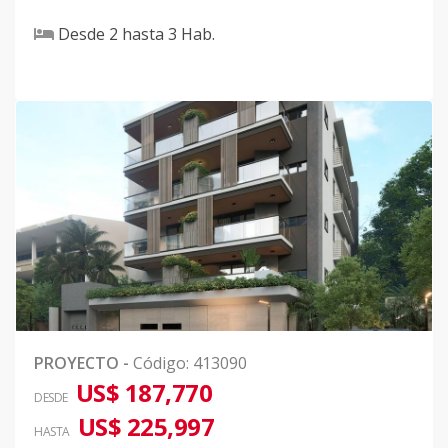
Desde
2
hasta
3
Hab.
PROYECTO
-
Código
:
413090
US$ 187,770
DESDE
US$ 225,997
HASTA