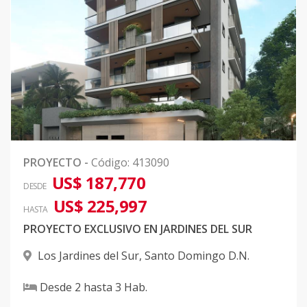
PROYECTO
-
Código
:
413090
US$ 187,770
DESDE
US$ 225,997
HASTA
PROYECTO EXCLUSIVO EN JARDINES DEL SUR
Los Jardines del Sur
,
Santo Domingo D.N.
Desde
2
hasta
3
Hab.