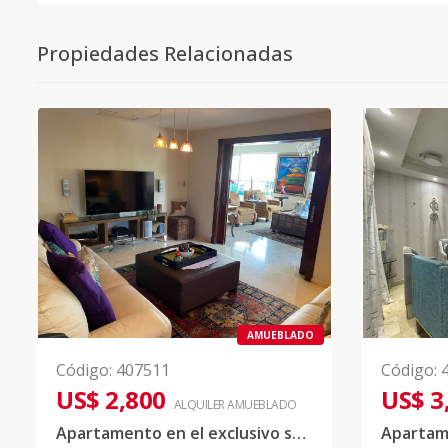
Propiedades Relacionadas
AMUEBLADO
Código
:
407511
Código
:
US$ 2,800
US$ 3
ALQUILER
AMUEBLADO
Apartamento en el exclusivo sector de Naco