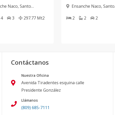
che Naco
,
Santo
Ensanche Naco
,
Santo
 D.N.
Domingo D.N.
4
3
297.77
Mt2
2
2
2
Contáctanos
Nuestra Oficina
Avenida Tiradentes esquina calle
Presidente González
Llámanos
(809) 685-7111