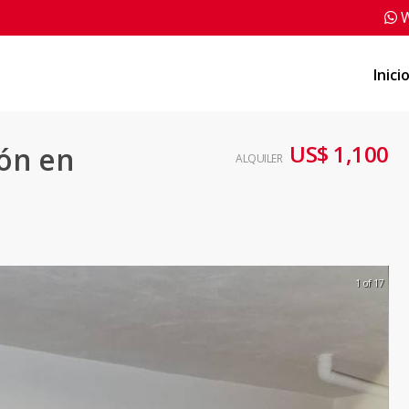
W
Inici
US$ 1,100
ón en
ALQUILER
1 of 17