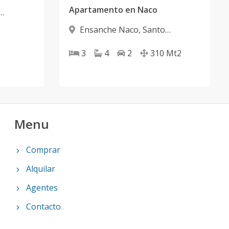
Apartamento en Naco
Ensanche Naco
,
Santo
Domingo D.N.
3
4
2
310
Mt2
Menu
Comprar
Alquilar
Agentes
Contacto