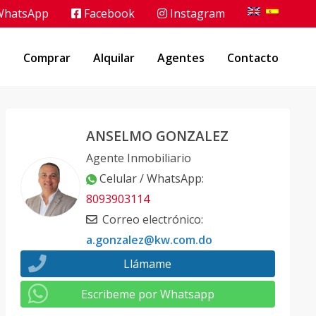
hatsApp
Facebook
Instagram
o
Comprar
Alquilar
Agentes
Contacto
ANSELMO GONZALEZ
Agente Inmobiliario
Celular / WhatsApp
:
8093903114
Correo electrónico
:
a.gonzalez@kw.com.do
Llámame
Escribeme por Whatsapp