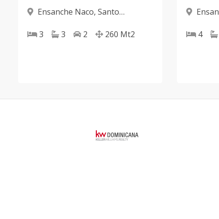
Ensanche Naco
,
Santo
Ensan
Domingo D.N.
Domingo
3
3
2
260
Mt2
4