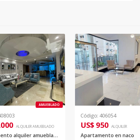
AMUEBLADO
408003
Código
:
406054
,000
US$ 950
ALQUILER
AMUEBLADO
ALQUILER
Apartamento alquiler amueblado Ens.Naco, Santo Domingo
Apartamento en naco