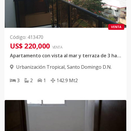
VENTA
Código
:
413470
US$ 220,000
VENTA
Apartamento con vista al mar y terraza de 3 habitaciones
Urbanización Tropical
,
Santo Domingo D.N.
3
2
1
142.9
Mt2