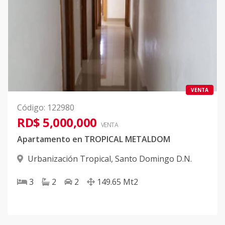
VENTA
Código
:
122980
RD$ 5,000,000
VENTA
Apartamento en TROPICAL METALDOM
Urbanización Tropical
,
Santo Domingo D.N.
3
2
2
149.65
Mt2