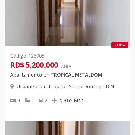
VENTA
Código
:
123005
RD$ 5,200,000
VENTA
Apartamento en TROPICAL METALDOM
Urbanización Tropical
,
Santo Domingo D.N.
3
2
2
208.65
Mt2