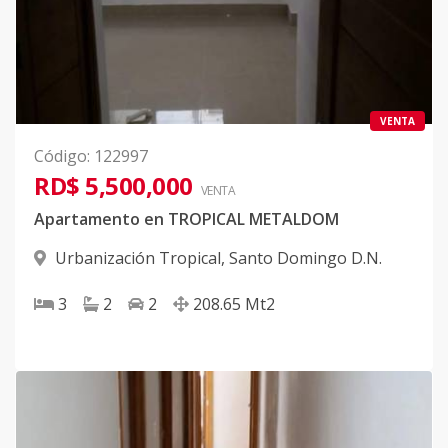
VENTA
Código
:
122997
RD$ 5,500,000
VENTA
Apartamento en TROPICAL METALDOM
Urbanización Tropical
,
Santo Domingo D.N.
3
2
2
208.65
Mt2