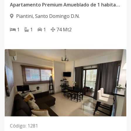
Apartamento Premium Amueblado de 1 habitación en Piantini
Piantini
,
Santo Domingo D.N.
1
1
1
74
Mt2
Código
:
1281