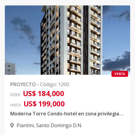
VENTA
PROYECTO
-
Código
:
1200
US$ 184,000
DESDE
US$ 199,000
HASTA
Moderna Torre Condo-hotel en zona privilegiada de Piantini
Piantini
,
Santo Domingo D.N.