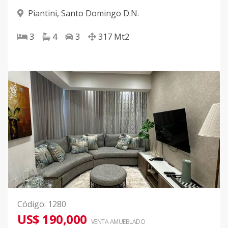
Piantini
,
Santo Domingo D.N.
3
4
3
317
Mt2
Código
:
1280
US$ 190,000
VENTA AMUEBLADO