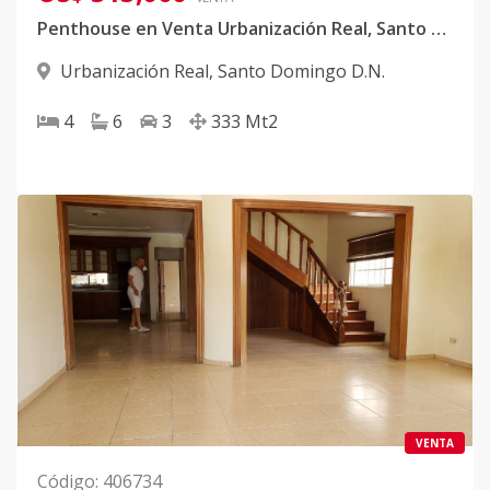
Penthouse en Venta Urbanización Real, Santo Domingo- Terraza privada
Urbanización Real
,
Santo Domingo D.N.
4
6
3
333
Mt2
VENTA
Código
:
406734