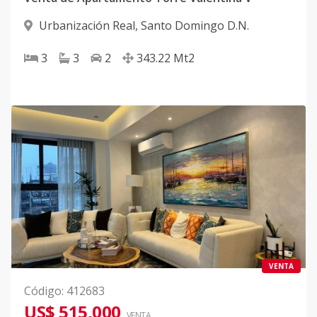
Urbanización Real
,
Santo Domingo D.N.
3
3
2
343.22
Mt2
VENTA
Código
:
412683
US$ 515,000
VENTA