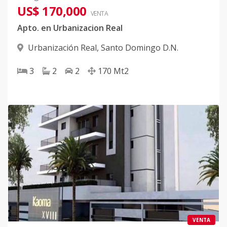
US$ 170,000
VENTA
Apto. en Urbanizacion Real
Urbanización Real
,
Santo Domingo D.N.
3
2
2
170
Mt2
VENTA