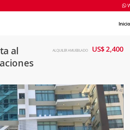
W
Inici
US$ 2,400
ta al
ALQUILER AMUEBLADO
taciones
1 of 42