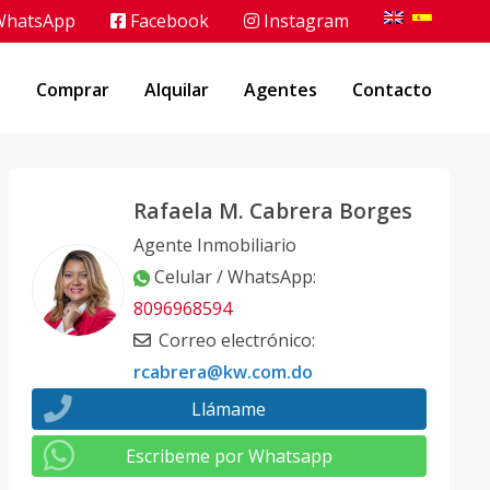
hatsApp
Facebook
Instagram
o
Comprar
Alquilar
Agentes
Contacto
Rafaela M. Cabrera Borges
Agente Inmobiliario
Celular / WhatsApp
:
8096968594
Correo electrónico
:
rcabrera@kw.com.do
Llámame
Escribeme por Whatsapp