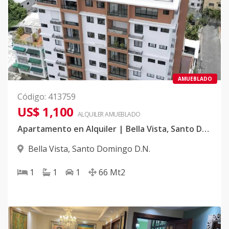
AMUEBLADO
Código
:
413759
US$ 1,100
ALQUILER
AMUEBLADO
Apartamento en Alquiler | Bella Vista, Santo Domingo
Bella Vista
,
Santo Domingo D.N.
1
1
1
66
Mt2