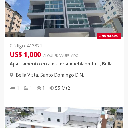
AMUEBLADO
Código
:
413321
US$ 1,000
ALQUILER
AMUEBLADO
Apartamento en alquiler amueblado full , Bella Vista
Bella Vista
,
Santo Domingo D.N.
1
1
1
55
Mt2