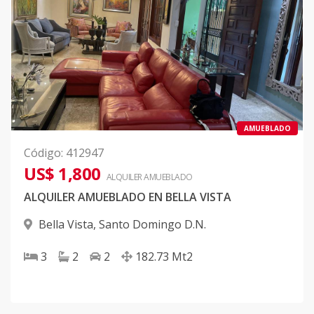
AMUEBLADO
Código
:
412947
US$ 1,800
ALQUILER
AMUEBLADO
ALQUILER AMUEBLADO EN BELLA VISTA
Bella Vista
,
Santo Domingo D.N.
3
2
2
182.73
Mt2